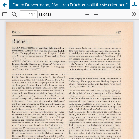
Eugen Drewermann, "An ihren Früchten sollt ihr sie erkennen". Antwort auf Gerhard Lohfinks und Rudolf Peschs "Tiefenpsychologie und keine Exegese" ; Albert Görres, Walter Kasper (Hg.), Tiefenpsychologische Deutung des Glaubens?