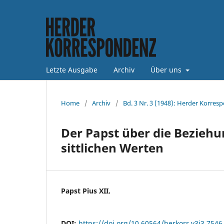
Letzte Ausgabe
Archiv
Über uns
Home
/
Archiv
/
Bd. 3 Nr. 3 (1948): Herder Korres
Der Papst über die Beziehu
sittlichen Werten
Papst Pius XII.
DOI:
https://doi.org/10.60564/herkorr.v3i3.7546