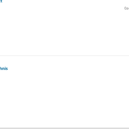
xt
0a
hnis