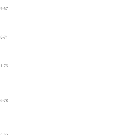
49-67
68-71
71-76
76-78
78-80