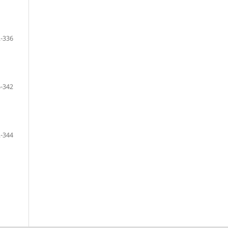
-336
-342
-344