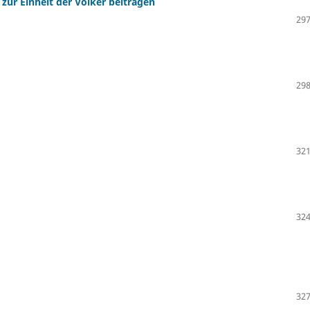
ur Einheit der Völker beitragen
297
298
321
324
327